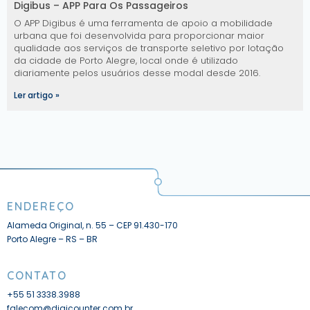
Digibus – APP Para Os Passageiros
O APP Digibus é uma ferramenta de apoio a mobilidade
urbana que foi desenvolvida para proporcionar maior
qualidade aos serviços de transporte seletivo por lotação
da cidade de Porto Alegre, local onde é utilizado
diariamente pelos usuários desse modal desde 2016.
Ler artigo »
ENDEREÇO
Alameda Original, n. 55 – CEP 91.430-170
Porto Alegre – RS – BR
CONTATO
+55 51 3338.3988
falecom@digicounter.com.br